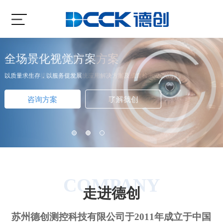
机器视觉整体解决方案
全场景化视觉方案
视觉传感器解决方案
致力于为用户提供机器视觉系统应用解决方案及成套检测设备
以质量求生存，以服务促发展
德创立足于汽车制造、汽车零部件、电子、电器、印刷、医疗制药、物流等行
业
咨询方案
咨询方案
联系我们
了解德创
咨询方案
联系我们
1
2
3
COMPANY
走进德创
苏州德创测控科技有限公司于2011年成立于中国