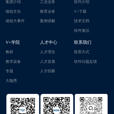
集团介绍
工业业务
软件介绍
德创文化
教育业务
V+下载
德创大事件
案例讲解
技术文档
软件激活
V+学院
人才中心
联系我们
教材
人才理念
联系方式
教学设备
人才发展
软件问题反馈
专题
人才招募
大咖秀