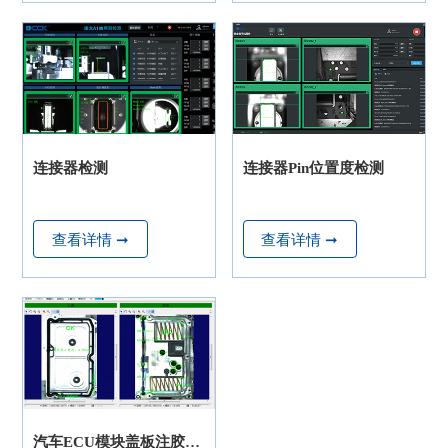
连接器检测
连接器Pin位置度检测
查看详情 ➞
查看详情 ➞
汽车ECU模块盖板注胶检