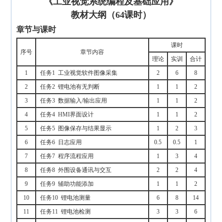
《工业视觉系统编程及基础应用》
教材大纲（6
4
课时）
章节与课时
课时
序号
章节内容
理论
实训
合计
1
任务1 工业视觉软件图像采集
2
6
8
2
任务2 锂电池有无判断
1
1
2
3
任务3 数据输入/输出应用
1
1
2
4
任务4 HMI界面设计
1
1
2
5
任务5 图像保存与结果显示
1
2
3
6
任务6 日志应用
0.5
0.5
1
7
任务7 程序流程应用
1
3
4
8
任务8 外围设备通讯与交互
2
2
4
9
任务9 辅助功能添加
1
1
2
10
任务10 锂电池测量
6
8
14
11
任务11 锂电池检测
3
3
6