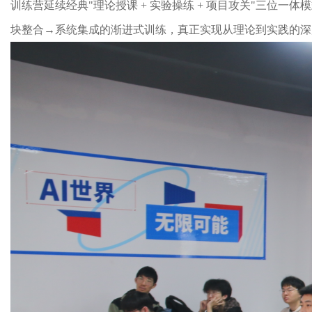
训练营延续经典"理论授课 + 实验操练 + 项目攻关"三位一
块整合→系统集成的渐进式训练，真正实现从理论到实践的深