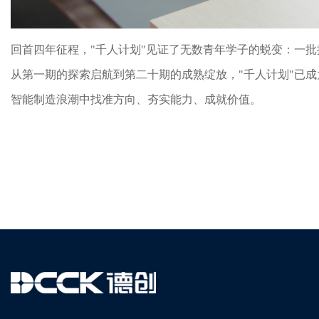
回首四年征程，"千人计划"见证了无数青年学子的蜕变：一
从第一期的探索启航到第二十期的成熟绽放，"千人计划"已
智能制造浪潮中找准方向、夯实能力、成就价值。