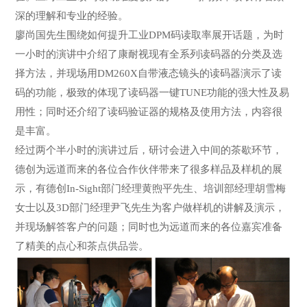
深的理解和专业的经验。
廖尚国先生围绕如何提升工业DPM码读取率展开话题，为时
一小时的演讲中介绍了康耐视现有全系列读码器的分类及选
择方法，并现场用DM260X自带液态镜头的读码器演示了读
码的功能，极致的体现了读码器一键TUNE功能的强大性及易
用性；同时还介绍了读码验证器的规格及使用方法，内容很
是丰富。
经过两个半小时的演讲过后，研讨会进入中间的茶歇环节，
德创为远道而来的各位合作伙伴带来了很多样品及样机的展
示，有德创In-Sight部门经理黄煦平先生、培训部经理胡雪梅
女士以及3D部门经理尹飞先生为客户做样机的讲解及演示，
并现场解答客户的问题；同时也为远道而来的各位嘉宾准备
了精美的点心和茶点供品尝。