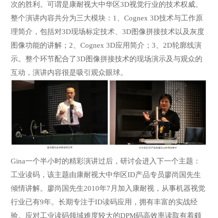
次的胜利。可谓是康耐视大中华区3D视觉行业的技术权威。
整个演讲内容共分为三大模块：1、Cognex 3D技术与工作原
理简介，包括对3D现场标定技术、3D图像拼接技术以及灰度
图像功能的讲解；2、Cognex 3D应用简介；3、2D轮廓线演
示。整个环节配合了3D图像拼接技术的现场演示及与观众的
互动，演讲内容很是吸引观众眼球。
Gina一个半小时的精彩演讲过后，研讨会进入下一个主题：
工业读码，该主题由康耐视大中华区ID产品专员廖尚国先生
倾情讲解。廖尚国先生2010年7月加入康耐视，从事机器视觉
行业已有9年。长期专注于ID读码应用，拥有丰富的实战经
验。应对工业读码领域难度较大的DPM码高效率读取有着颇